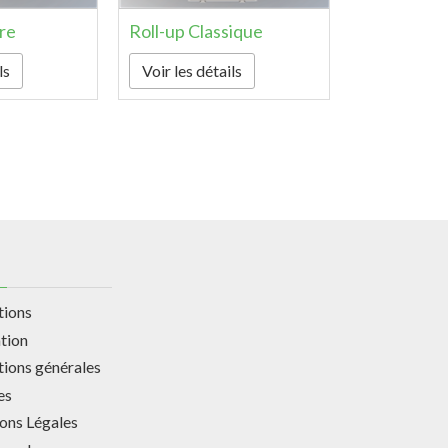
re
Roll-up Classique
ls
Voir les détails
tions
ation
tions générales
es
ons Légales