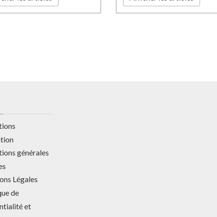
tions
ation
tions générales
es
ons Légales
que de
tialité et