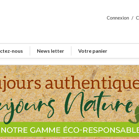
Connexion
/
C
ctez-nous
News letter
Votre panier