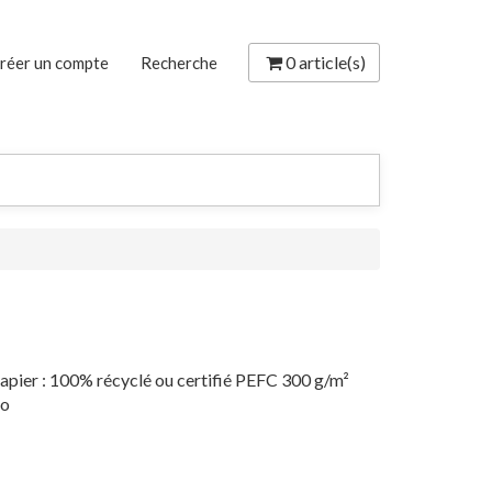
0
article(s)
réer un compte
Recherche
apier : 100% récyclé ou certifié PEFC 300 g/m²
so