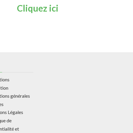
Cliquez ici
tions
ation
tions générales
es
ons Légales
que de
tialité et